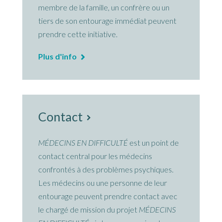
membre de la famille, un confrère ou un
tiers de son entourage immédiat peuvent
prendre cette initiative.
Plus d'info
Contact
MÉDECINS EN DIFFICULTÉ
est un point de
contact central pour les médecins
confrontés à des problèmes psychiques.
Les médecins ou une personne de leur
entourage peuvent prendre contact avec
le chargé de mission du projet
MÉDECINS