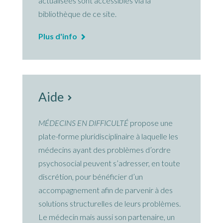
actualisées sont accessibles via la
bibliothèque de ce site.
Plus d'info
Aide
MÉDECINS EN DIFFICULTÉ
propose une
plate-forme pluridisciplinaire à laquelle les
médecins ayant des problèmes d’ordre
psychosocial peuvent s’adresser, en toute
discrétion, pour bénéficier d’un
accompagnement afin de parvenir à des
solutions structurelles de leurs problèmes.
Le médecin mais aussi son partenaire, un