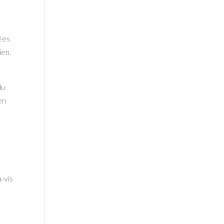
lées
ien.
du
en
-vis