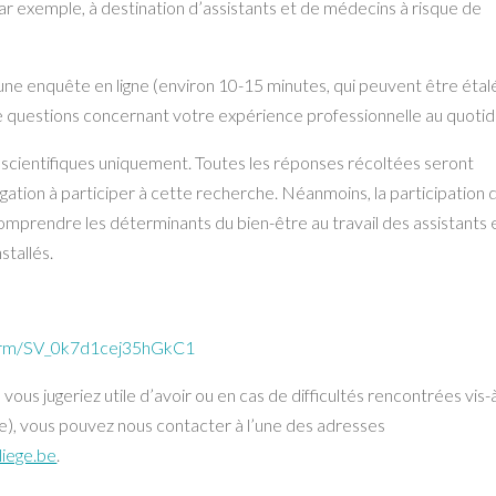
par exemple, à destination d’assistants et de médecins à risque de
à une enquête en ligne (environ 10-15 minutes, qui peuvent être éta
de questions concernant votre expérience professionnelle au quotid
ins scientifiques uniquement. Toutes les réponses récoltées seront
ation à participer à cette recherche. Néanmoins, la participation 
mprendre les déterminants du bien-être au travail des assistants 
stallés.
e/form/SV_0k7d1cej35hGkC1
s jugeriez utile d’avoir ou en cas de difficultés rencontrées vis-à
e), vous pouvez nous contacter à l’une des adresses
iege.be
.