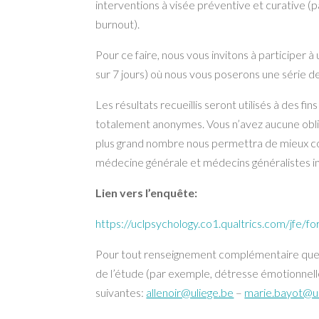
interventions à visée préventive et curative (
burnout).
Pour ce faire, nous vous invitons à participer 
sur 7 jours) où nous vous poserons une série 
Les résultats recueillis seront utilisés à des f
totalement anonymes. Vous n’avez aucune oblig
plus grand nombre nous permettra de mieux co
médecine générale et médecins généralistes in
Lien vers l’enquête:
https://uclpsychology.co1.qualtrics.com/jf
Pour tout renseignement complémentaire que vou
de l’étude (par exemple, détresse émotionnell
suivantes:
allenoir@uliege.be
–
marie.bayot@ul