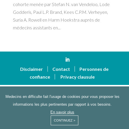
cohorte menée par Stefan N. van Vendeloo, Lode
Godderis, Paul L.P. Brand, Kees C.P.M. Verheyen,
Suria A. Rowell en Harm Hoekstra auprès de
médecins assistants en...
Disclaimer
Contact
Personnes de
confiance
Privacy clausule
Medecins en difficulte fait l'usage de cookies pour vous proposer les
informations les plus pertinentes par rapport à vos besoins.
En savoir plus
CONTINUEZ